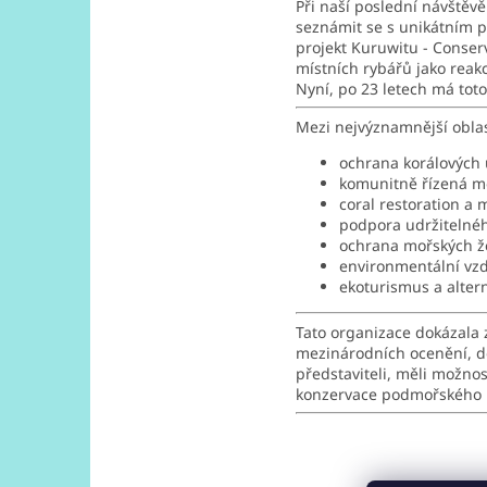
Při naší poslední návště
seznámit se s unikátním p
projekt Kuruwitu - Conser
místních rybářů jako reakc
Nyní, po 23 letech má tot
Mezi nejvýznamnější oblas
ochrana korálových
komunitně řízená m
coral restoration a 
podpora udržitelné
ochrana mořských ž
environmentální vz
ekoturismus a altern
Tato organizace dokázala 
mezinárodních ocenění, doko
představiteli, měli možno
konzervace podmořského p