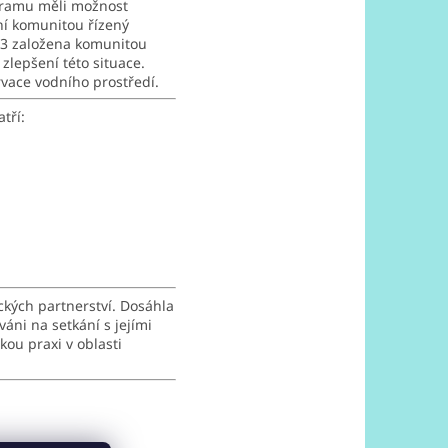
gramu měli možnost
ní komunitou řízený
003 založena komunitou
 zlepšení této situace.
vace vodního prostředí.
atří:
ckých partnerství. Dosáhla
váni na setkání s jejími
ou praxi v oblasti