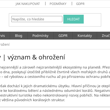
JAK NAKUPOVAT
PODMÍNKY
GDPR
HLEDAT
vis
Blog
Podmínky
GDPR
Kontakty
Znač
rožení
y | význam & ohrožení
 nejcennější a zároveň nejzranitelnější ekosystémy na planetě. Pře
dna, poskytují útočiště přibližně čtvrtině všech mořských druhů a 
tě – od rybolovu a cestovního ruchu až po přirozenou ochranu pobře
 však dochází k jejich dramatickému úbytku. Hlavní příčinou je ote
e ke korálovému bělení a následnému odumírání korálů. Negativní 
estruktivní turistika nebo nekontrolovaný rozvoj pobřeží. Na někte
t většina původních korálových struktur.