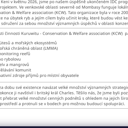
vě Keni v květnu 2026, jsme po našem úspěšně ukončeném IDC pro
rojektem. Ve venkovské oblasti severně od Mombasy funguje lokál
vation & Welfare association (KCW). Tato organizace byla v roce 2
e na úbytek ryb a jejím cílem bylo učinit kroky, které budou vést ke
o sdružení za sebou množství významných úspěchů v oblasti konzer
ti činnosti Kuruwitu - Conservation & Welfare association (KCW) p
 útesů a mořských ekosystémů
ořská chráněná oblast (LMMA)
monitoring reefů
ho rybolovu
elv a mangrovů
dělávání komunit
ativní zdroje příjmů pro místní obyvatele
za dobu své existence navázat velké množství významných strategi
nce ji navštívil i britský král Charles. Těšilo nás, že jsme byli poz
st přebrat velké množství cenných podnětů s ohledem na jejich širok
rostředí a protnuli se v bodech pro možnou budoucí spolupráci.