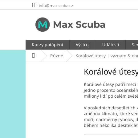
Přejít
info@maxscuba.cz
na
obsah
Kurzy potápění
Výstroj
Události
Ser
Domů
Různé
Korálové útesy | význam & oh
Korálové útes
Korálové útesy patří mezi
jedno procento oceánského 
miliony lidí po celém svě
V posledních desetiletích
změnou klimatu, které ved
moří, nadměrný rybolov, d
během několika desítek le