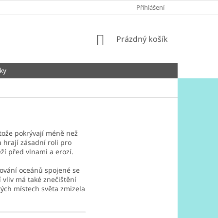
Přihlášení
NÁKUPNÍ
Prázdný košík
KOŠÍK
ky
stože pokrývají méně než
hrají zásadní roli pro
ží před vlnami a erozí.
plování oceánů spojené se
vliv má také znečištění
rých místech světa zmizela