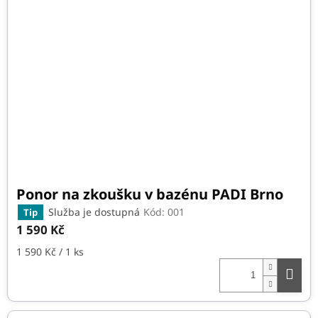
r
s
o
p
d
r
u
o
k
d
t
u
ů
k
t
ů
Ponor na zkoušku v bazénu PADI Brno
Služba je dostupná
Kód:
001
Tip
1 590 Kč
Měrná
1 590 Kč / 1 ks
cena: