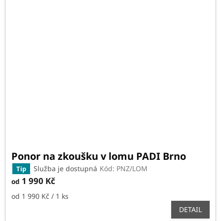
Ponor na zkoušku v lomu PADI Brno
Služba je dostupná
Kód:
PNZ/LOM
Tip
1 990 Kč
od
Měrná
od 1 990 Kč / 1 ks
cena:
DETAIL