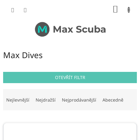
Přejít
NÁKUP
na
obsah
KOŠÍK
Max Dives
OTEVŘÍT FILTR
Ř
a
Nejlevnější
Nejdražší
Nejprodávanější
Abecedně
z
e
V
n
ý
í
p
p
i