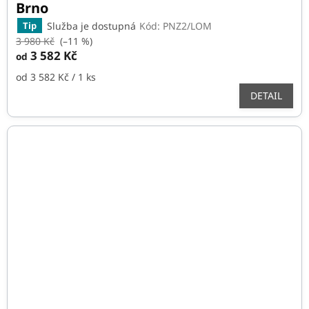
Brno
Služba je dostupná
Kód:
PNZ2/LOM
Tip
3 980 Kč
(–11 %)
3 582 Kč
od
Měrná
od 3 582 Kč / 1 ks
cena:
DETAIL