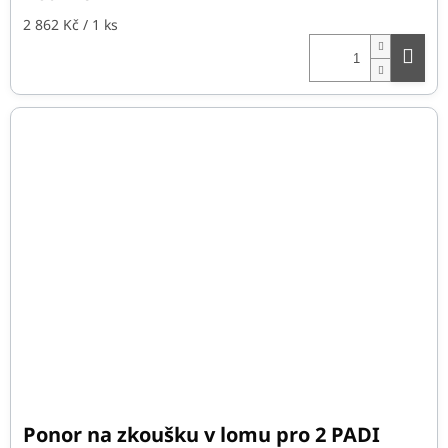
Měrná
2 862 Kč / 1 ks
cena:
Ponor na zkoušku v lomu pro 2 PADI