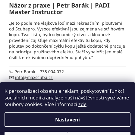
Názor z praxe | Petr Barák | PADI
Master Instructor
„Je to podle mě vlajková loď mezi rekreačními ploutvemi
od Scubapro. Vysoce efektivní jsou zejména ve střihovém
kopu. Tvar listu, hydrodynamický otvor a kloubové
provedení zajišťuje maximální efektivitu kopu, kdy
ploutev po dokončení cyklu kopu ještě dodatečně pracuje
na principu pružinového efektu. Stačí vynaložit jen malé
úsilí k efektivnímu dopřednému pohybu.“
📞 Petr Barák – 735 004 072
✉️
info@maxscuba.cz
Doplňkové parametry
K personalizaci obsahu a reklam, poskytování funkcí
sociálních médií a analýze naší návštěvnosti využíváme
Kategorie
:
Ploutve
soubory cookies. Více informací
zde
.
Záruka
:
2 roky
EAN
:
Zvolte variantu
Nastavení
Z