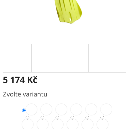
5 174 Kč
Měrná
Zvolte variantu
cena: