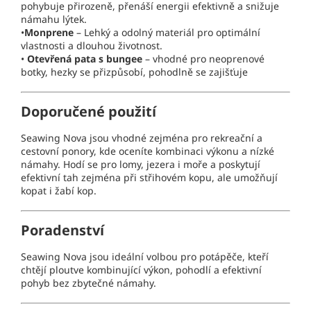
pohybuje přirozeně, přenáší energii efektivně a snižuje
námahu lýtek.
•
Monprene
–
Lehký a odolný materiál pro optimální
vlastnosti a dlouhou životnost.
•
Otevřená pata s bungee
– vhodné pro neoprenové
botky, hezky se přizpůsobí, pohodlně se zajišťuje
Doporučené použití
Seawing Nova jsou vhodné zejména pro rekreační a
cestovní ponory, kde oceníte kombinaci výkonu a nízké
námahy. Hodí se pro lomy, jezera i moře a poskytují
efektivní tah zejména při střihovém kopu, ale umožňují
kopat i žabí kop.
Poradenství
Seawing Nova jsou ideální volbou pro potápěče, kteří
chtějí ploutve kombinující výkon, pohodlí a efektivní
pohyb bez zbytečné námahy.