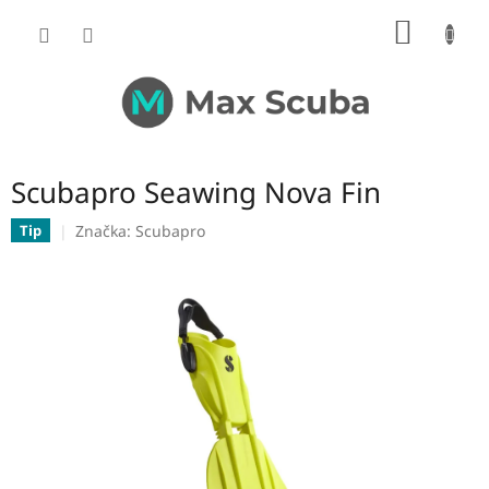
Přejít
NÁKUP
na
obsah
KOŠÍK
Scubapro Seawing Nova Fin
Značka:
Scubapro
Tip